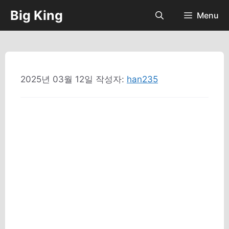
컨
Big King
Menu
텐
츠
로
건
너
2025년 03월 12일
작성자:
han235
뛰
기