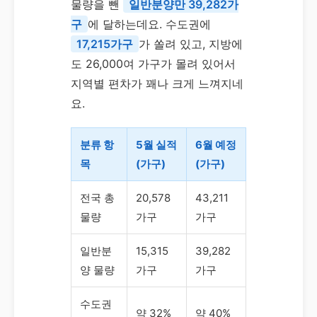
물량을 뺀
일반분양만 39,282가
구
에 달하는데요. 수도권에
17,215가구
가 쏠려 있고, 지방에
도 26,000여 가구가 몰려 있어서
지역별 편차가 꽤나 크게 느껴지네
요.
분류 항
5월 실적
6월 예정
목
(가구)
(가구)
전국 총
20,578
43,211
물량
가구
가구
일반분
15,315
39,282
양 물량
가구
가구
수도권
약 32%
약 40%