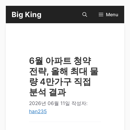
컨
Big King
Menu
텐
츠
로
건
너
6월 아파트 청약
뛰
전략, 올해 최대 물
기
량 4만가구 직접
분석 결과
2026년 06월 11일
작성자:
han235