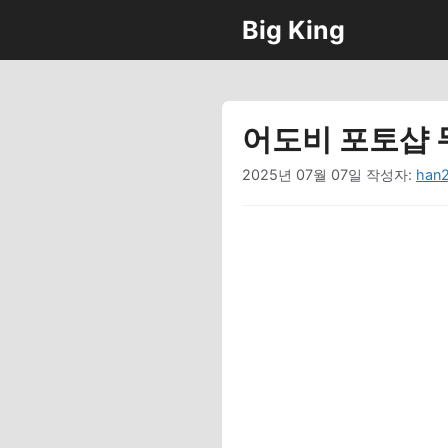
컨
Big King
텐
츠
로
건
어도비 포토샵 
너
뛰
2025년 07월 07일
작성자:
han
기