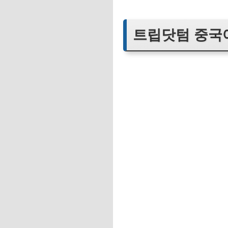
트립닷텀 중국