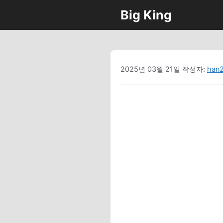
컨
Big King
텐
츠
로
건
너
2025년 03월 21일
작성자:
han
뛰
기