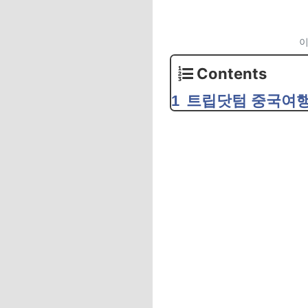
이
Contents
트립닷텀 중국여행