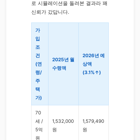
로 시뮬레이션을 돌려본 결과라 꽤
신뢰가 갔답니다.
가
입
조
건
2026년 예
2025년 월
(연
상액
수령액
령/
(3.1%↑)
주
택
가)
70
세 /
1,532,000
1,579,490
5억
원
원
원