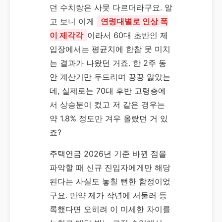
던 수치랑은 사뭇 다르더라구요. 알
고 보니 이게
연령대별로 인상 폭
이 제각각
이라서 60대 초반인 제
입장에서는 평균치에 한참 못 미치
는 결과가 나왔던 거죠. 한 2주 동
안 계산기만 두드리며 끙끙 앓았는
데, 실제로는 70대 후반 고령층에
서 상승분이 컸고 저 같은 경우는
약 1.8% 정도만 겨우 올랐던 거 있
죠?
주택연금 2026년 기준 바뀐 점을
파악할 때 신규 진입자에게만 해당
된다는 사실도 놓칠 뻔한 함정이었
구요. 만약 제가 작년에 서둘러 등
록했다면 오히려 이 미세한 차이를