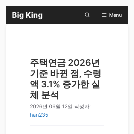
컨
Big King
Menu
텐
츠
로
건
너
주택연금 2026년
뛰
기준 바뀐 점, 수령
기
액 3.1% 증가한 실
체 분석
2026년 06월 12일
작성자:
han235