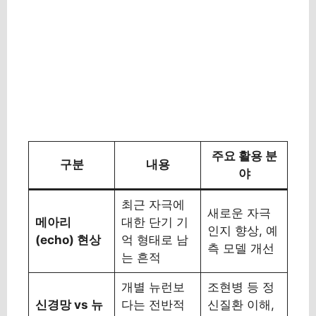
주요 활용 분
구분
내용
야
최근 자극에
새로운 자극
메아리
대한 단기 기
인지 향상, 예
(echo) 현상
억 형태로 남
측 모델 개선
는 흔적
개별 뉴런보
조현병 등 정
신경망 vs 뉴
다는 전반적
신질환 이해,