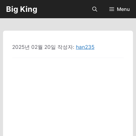
컨
Big King
Menu
텐
츠
로
건
너
2025년 02월 20일
작성자:
han235
뛰
기