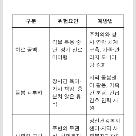
구분
위험요인
예방법
주치의와 상
약물 복용 중
시 연락 체계
치료 공백
단, 정기 진료
구축, 가족·관
미이행
리자 모니터
링 강화
지역 돌봄센
장시간 육아·
터 활용, 가족
가사 책임, 충
돌봄 과부하
간 분담, 긴급
분치 않은 휴
간호 인력 지
식
원
정신건강복지
주변의 무관
센터·지역 사
사회적 고립
심, 사회복지
회복지기관과