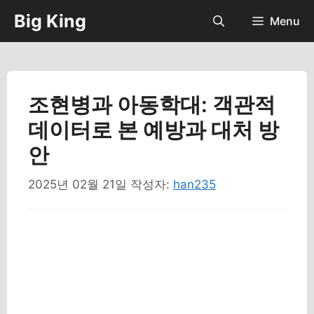
컨
Big King
Menu
텐
츠
로
건
너
조현병과 아동학대: 객관적
뛰
데이터로 본 예방과 대처 방
기
안
2025년 02월 21일
작성자:
han235