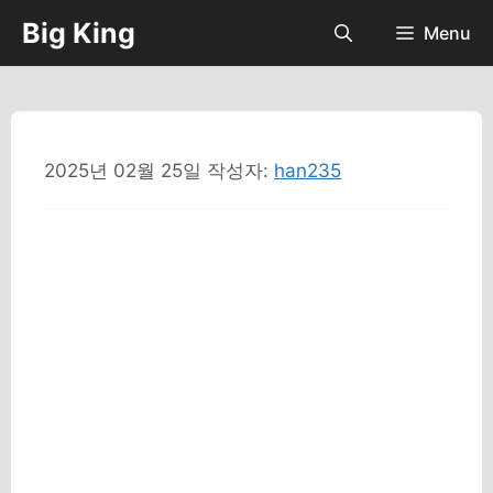
컨
Big King
Menu
텐
츠
로
건
너
2025년 02월 25일
작성자:
han235
뛰
기