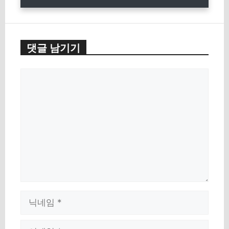
댓글 남기기
댓
글
이
름
이