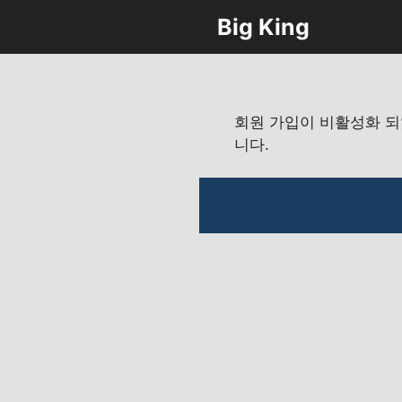
컨
Big King
텐
츠
로
건
너
회원 가입이 비활성화 
뛰
니다.
기