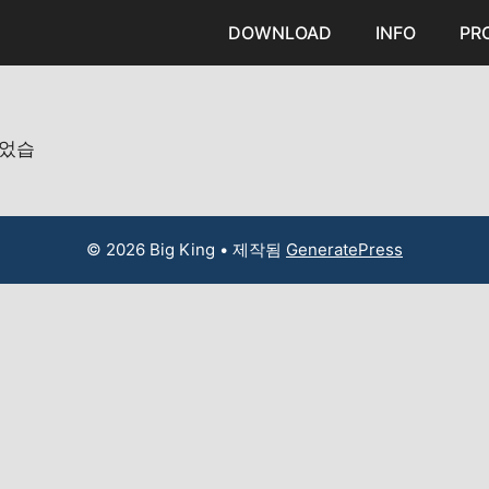
DOWNLOAD
INFO
PR
되었습
© 2026 Big King
• 제작됨
GeneratePress