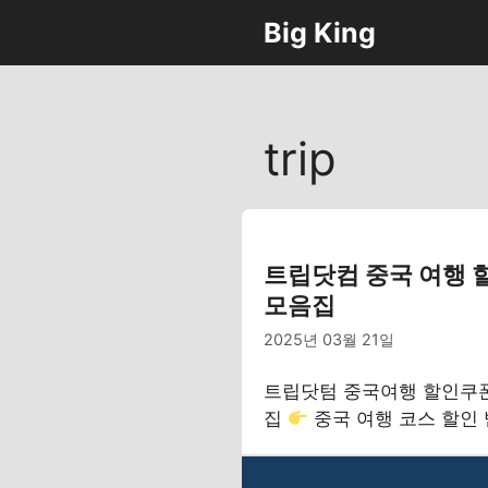
컨
Big King
텐
츠
로
건
trip
너
뛰
기
트립닷컴 중국 여행 
모음집
2025년 03월 21일
트립닷텀 중국여행 할인쿠
집
중국 여행 코스 할인 받