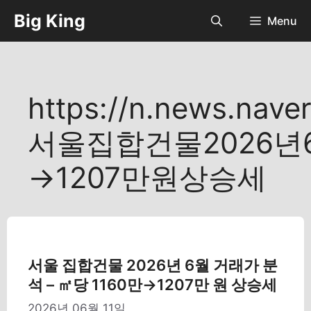
컨
Big King
Menu
텐
츠
로
건
너
https://n.news.nave
뛰
기
서울집합건물2026년
→1207만원상승세
서울 집합건물 2026년 6월 거래가 분
석 – ㎡당 1160만→1207만 원 상승세
2026년 06월 11일