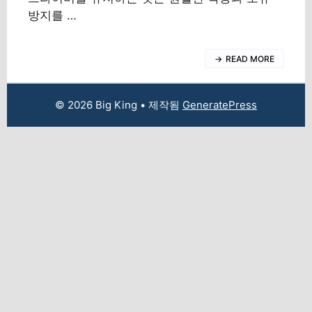
방지를 …
READ MORE
© 2026 Big King
• 제작됨
GeneratePress