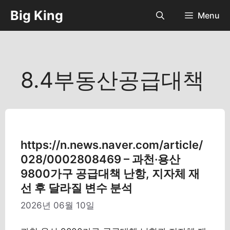
컨
Big King
Menu
텐
츠
로
건
너
8.4부동산공급대책
뛰
기
https://n.news.naver.com/article/
028/0002808469 – 과천·용산
9800가구 공급대책 난항, 지자체 재
선 후 달라질 변수 분석
2026년 06월 10일