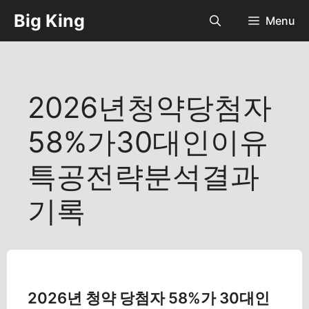
컨
Big King
Menu
텐
츠
로
건
너
2026년청약당첨자
뛰
기
58%가30대인이유
특공전략분석결과
기록
2026년 청약 당첨자 58%가 30대인