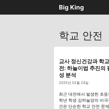
컨
Big King
텐
츠
로
건
학교 안전
너
뛰
기
교사 정신건강과 학교
전: 하늘이법 추진의
성 분석
2025년 02월 24일
최근 대전에서 발생한 초등
학년 학생 김하늘양의 비극
건은 단순한 학교 안전 문제