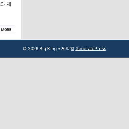
와 제
D MORE
© 2026 Big King
• 제작됨
GeneratePress