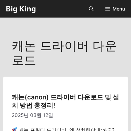
컨
Big King
Menu
텐
츠
로
건
너
캐논 드라이버 다운
뛰
기
로드
캐논(canon) 드라이버 다운로드 및 설
치 방법 총정리!
2025년 03월 12일
캐논 프린터 드라이버, 왜 설치해야 할까요?