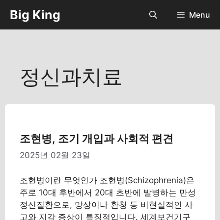
컨
Big King
Menu
텐
츠
로
건
너
정신과치료
뛰
기
조현병, 조기 개입과 사회적 편견
2025년 02월 23일
조현병이란 무엇인가 조현병(Schizophrenia)은
주로 10대 후반에서 20대 초반에 발병하는 만성
정신질환으로, 망상이나 환청 등 비현실적인 사
고와 지각 증상이 특징적입니다. 세계보건기구