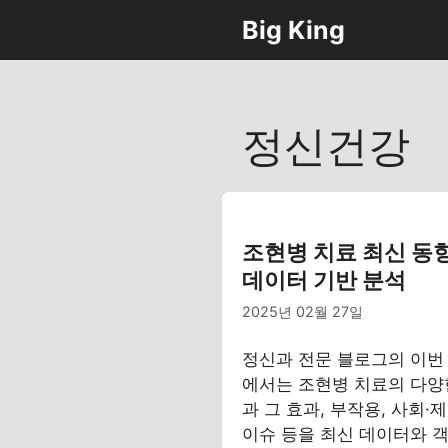
컨
Big King
텐
츠
로
건
정신건강
너
뛰
기
조현병 치료 최신 동
데이터 기반 분석
2025년 02월 27일
정신과 전문 블로그의 이번
에서는 조현병 치료의 다양
과 그 효과, 부작용, 사회·
이슈 등을 최신 데이터와 