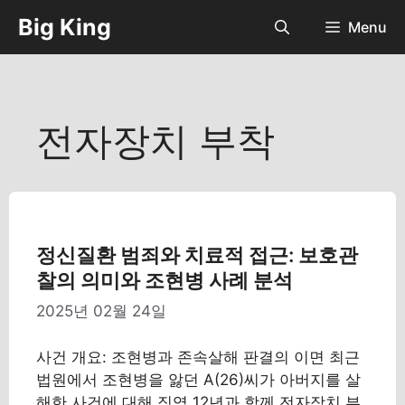
컨
Big King
Menu
텐
츠
로
건
너
전자장치 부착
뛰
기
정신질환 범죄와 치료적 접근: 보호관
찰의 의미와 조현병 사례 분석
2025년 02월 24일
사건 개요: 조현병과 존속살해 판결의 이면 최근
법원에서 조현병을 앓던 A(26)씨가 아버지를 살
해한 사건에 대해 징역 12년과 함께 전자장치 부