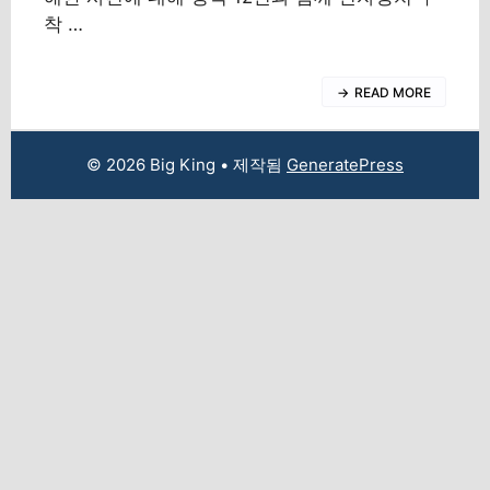
착 …
READ MORE
© 2026 Big King
• 제작됨
GeneratePress