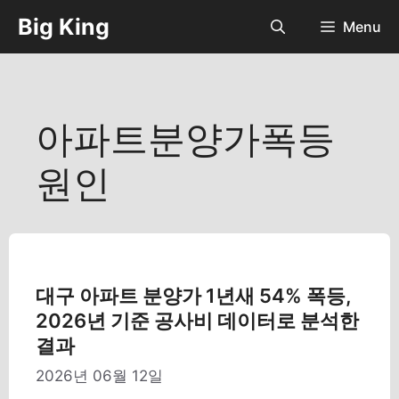
컨
Big King
Menu
텐
츠
로
건
너
아파트분양가폭등
뛰
기
원인
대구 아파트 분양가 1년새 54% 폭등,
2026년 기준 공사비 데이터로 분석한
결과
2026년 06월 12일