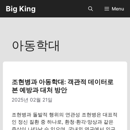
컨
Big King
Menu
텐
츠
로
건
너
아동학대
뛰
기
조현병과 아동학대: 객관적 데이터로
본 예방과 대처 방안
2025년 02월 21일
조현병과 돌발적 행위의 연관성 조현병은 대표적
인 정신 질환 중 하나로, 환청·환각·망상과 같은
증상이 나타날 수 있으며, 국내외 연구에서 인구