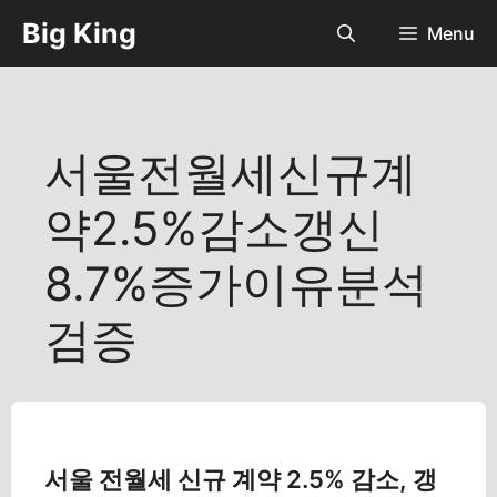
컨
Big King
Menu
텐
츠
로
건
너
서울전월세신규계
뛰
기
약2.5%감소갱신
8.7%증가이유분석
검증
서울 전월세 신규 계약 2.5% 감소, 갱