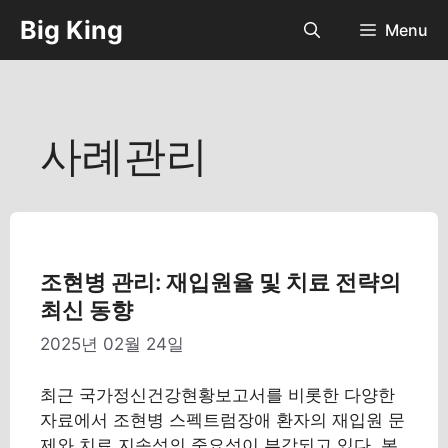
컨
Big King
Menu
텐
츠
로
건
너
사례관리
뛰
기
조현병 관리: 재입원율 및 치료 전략의
최신 동향
2025년 02월 24일
최근 국가정신건강현황보고서를 비롯한 다양한
자료에서 조현병 스펙트럼장애 환자의 재입원 문
제와 치료 지속성의 중요성이 부각되고 있다. 본