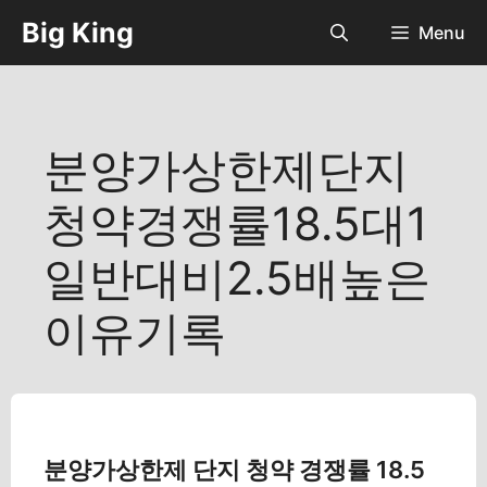
컨
Big King
Menu
텐
츠
로
건
너
분양가상한제단지
뛰
기
청약경쟁률18.5대1
일반대비2.5배높은
이유기록
분양가상한제 단지 청약 경쟁률 18.5