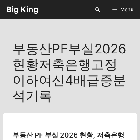
컨
Big King
Menu
텐
츠
로
건
너
부동산PF부실2026
뛰
기
현황저축은행고정
이하여신4배급증분
석기록
부동산 PF 부실 2026 현황, 저축은행