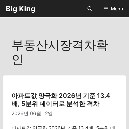
컨
Big King
Menu
텐
츠
로
건
너
부동산시장격차확
뛰
기
인
아파트값 양극화 2026년 기준 13.4
배, 5분위 데이터로 분석한 격차
2026년 06월 12일
아파트값 양극화 2026년 기준 13.4배, 5분위 데