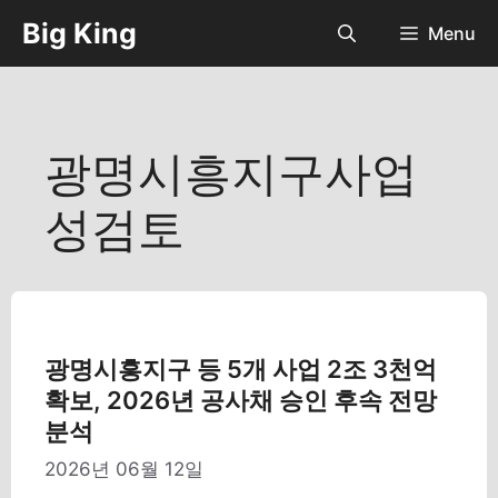
컨
Big King
Menu
텐
츠
로
건
너
광명시흥지구사업
뛰
기
성검토
광명시흥지구 등 5개 사업 2조 3천억
확보, 2026년 공사채 승인 후속 전망
분석
2026년 06월 12일