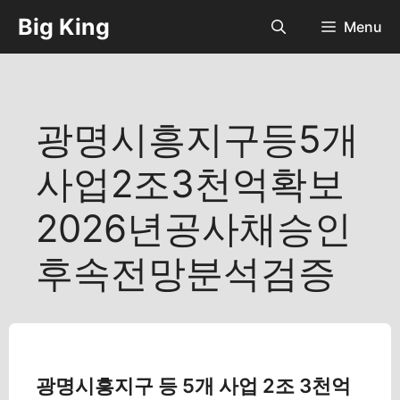
컨
Big King
Menu
텐
츠
로
건
너
광명시흥지구등5개
뛰
기
사업2조3천억확보
2026년공사채승인
후속전망분석검증
광명시흥지구 등 5개 사업 2조 3천억